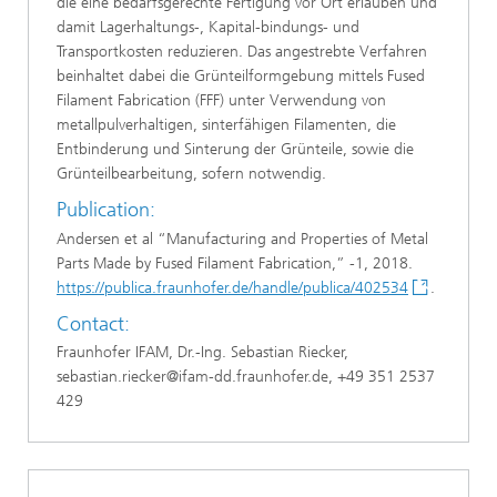
die eine bedarfsgerechte Fertigung vor Ort erlauben und
damit Lagerhaltungs-, Kapital-bindungs- und
Transportkosten reduzieren. Das angestrebte Verfahren
beinhaltet dabei die Grünteilformgebung mittels Fused
Filament Fabrication (FFF) unter Verwendung von
metallpulverhaltigen, sinterfähigen Filamenten, die
Entbinderung und Sinterung der Grünteile, sowie die
Grünteilbearbeitung, sofern notwendig.
Publication:
Andersen et al “Manufacturing and Properties of Metal
Parts Made by Fused Filament Fabrication,” -1, 2018.
https://publica.fraunhofer.de/handle/publica/402534
.
Contact:
Fraunhofer IFAM, Dr.-Ing. Sebastian Riecker,
sebastian.riecker@ifam-dd.fraunhofer.de, +49 351 2537
429