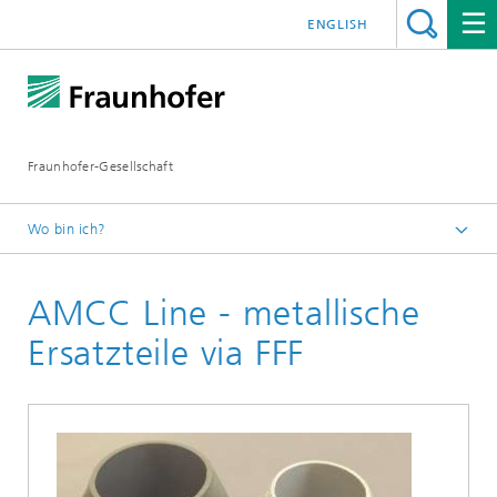
ENGLISH
Fraunhofer-Gesellschaft
Wo bin ich?
Fraunhofer Kompetenzfeld Additive Fertigung
AMCC Line - metallische
Forschungsthemen
Technologie
Ersatzteile via FFF