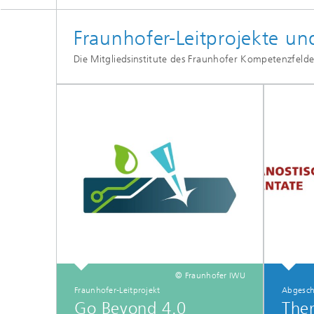
Fraunhofer-Leitprojekte u
Die Mitgliedsinstitute des Fraunhofer Kompetenzfelde
© Fraunhofer IWU
Fraunhofer-Leitprojekt
Abgesch
Go Beyond 4.0
Ther