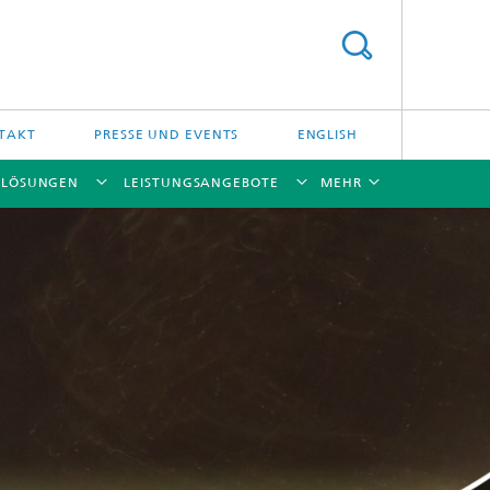
TAKT
PRESSE UND EVENTS
ENGLISH
NLÖSUNGEN
LEISTUNGSANGEBOTE
MEHR
[X]
[X]
[X]
[X]