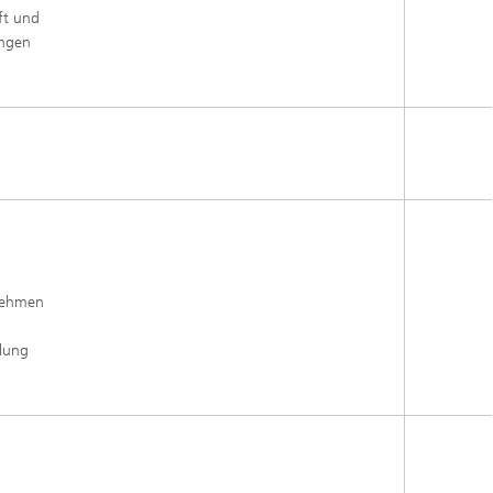
ft und
ungen
rnehmen
llung