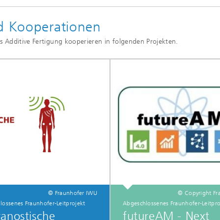
nd Kooperationen
s Additive Fertigung kooperieren in folgenden Projekten.
© Fraunhofer IWU
© Copyright Fr
lossenes Fraunhofer-Leitprojekt
Abgeschlossenes Fraunhofer-Leitpro
anostische
futureAM - Next