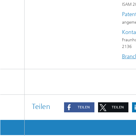
ISAM 20
Paten
angeme
Konta
Fraunho
2136
Branc
Teilen
TEILEN
TEILEN