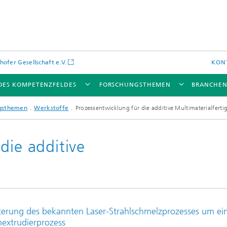
hofer Gesellschaft e.V.
KON
 DES KOMPETENZFELDES
FORSCHUNGSTHEMEN
BRANCHE
gsthemen
Werkstoffe
Prozessentwicklung für die additive Multimaterialfert
die additive
terung des bekannten Laser-Strahlschmelzprozesses um ei
nextrudierprozess