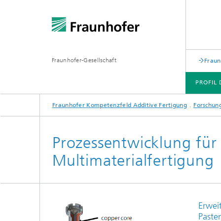
Fraunhofer-Gesellschaft
Fraun
PROFIL
Fraunhofer Kompetenzfeld Additive Fertigung
Forschun
PROFIL DES KOMPETENZFELDES
FORSCHUNGSTHEMEN
BRANCHENLÖSUNGEN
LEISTUNGSANGEBOTE
Prozessentwicklung für 
Multimaterialfertigung
Erwei
Paste