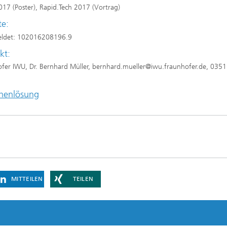
17 (Poster), Rapid.Tech 2017 (Vortrag)
te:
ldet: 102016208196.9
kt:
fer IWU, Dr. Bernhard Müller, bernhard.mueller@iwu.fraunhofer.de, 035
henlösung
MITTEILEN
TEILEN