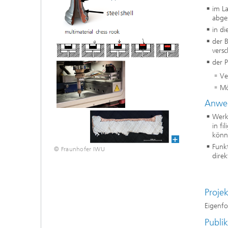
im La
abge
in di
der B
vers
der P
Ve
Mö
Anwen
Werk
in f
könn
Funkt
© Fraunhofer IWU
direk
Proje
Eigenf
Publi