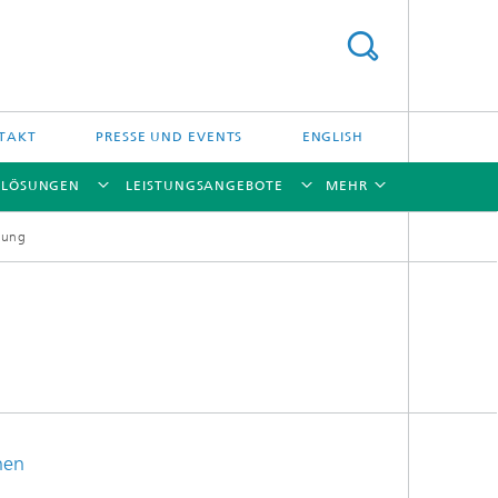
TAKT
PRESSE UND EVENTS
ENGLISH
NLÖSUNGEN
LEISTUNGSANGEBOTE
MEHR
igung
[X]
[X]
[X]
[X]
nen