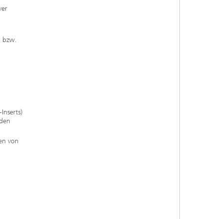
ver
t bzw.
nserts)
rden
gen von