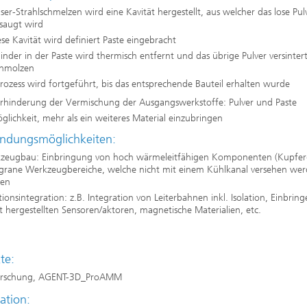
ser-Strahlschmelzen wird eine Kavität hergestellt, aus welcher das lose Pul
saugt wird
ese Kavität wird definiert Paste eingebracht
inder in der Paste wird thermisch entfernt und das übrige Pulver versinter
chmolzen
rozess wird fortgeführt, bis das entsprechende Bauteil erhalten wurde
rhinderung der Vermischung der Ausgangswerkstoffe: Pulver und Paste
glichkeit, mehr als ein weiteres Material einzubringen
dungsmöglichkeiten:
zeugbau: Einbringung von hoch wärmeleitfähigen Komponenten (Kupfer-I
iligrane Werkzeugbereiche, welche nicht mit einem Kühlkanal versehen we
en
ionsintegration: z.B. Integration von Leiterbahnen inkl. Isolation, Einbrin
t hergestellten Sensoren/aktoren, magnetische Materialien, etc.
kte:
orschung, AGENT-3D_ProAMM
kation: