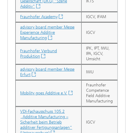
Gesellschaft (DKG) "Szene
IKTS
Additiv"
Fraunhofer Academy
IGCV, IFAM
advisory board member Messe
Experience Additive
IGCV
Manufacturing
IPK, IPT, IWU,
Fraunhofer Verbund
IPA, IGCV,
Produktion
Umsicht
advisory board member Messe
IWU
Erfurt
Fraunhofer
Competence
Mobility goes Additive e.V.
Field Additive
Manufacturing
VDI-Fachausschuss 105.2
„Additive Manufacturing –
Sicherheit beim Betrieb
IGCV
additiver Fertigungsanlagen“
(Unterausschuss)