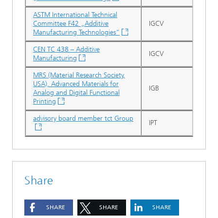
ASTM International Technical
Committee F42 „Additive
IGCV
Manufacturing Technologies“
CEN TC 438 – Additive
IGCV
Manufacturing
MRS (Material Research Society,
USA), Advanced Materials for
IGB
Analog and Digital Functional
Printing
advisory board member tct Group
IPT
Share
SHARE
SHARE
SHARE