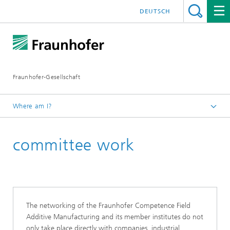
DEUTSCH
Fraunhofer-Gesellschaft
Where am I?
Fraunhofer Competence Field Additive Manufacturing
committee work
Profile
The networking of the Fraunhofer Competence Field
Additive Manufacturing
and its member institutes do not
only take place directly with companies, industrial