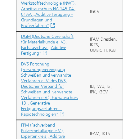
Werkstofftechnologie (NWT),
Arbeitsausschuss NA 145-04-
IGCV
01AA „Additive Fertigung –
Grundlagen und
Prüfverfahren"
DGM (Deutsche Gesellschaft
IFAM Dresden,
für Materialkunde e. V.),
IKTS,
Fachausschuss „Additive
UMSICHT, IGB
Fertigung“
DVS Forschung
(Forschungsvereinigung
Schweißen und verwandte
Verfahren e. V. des DVS,
Deutscher Verband für
ILT, IWU, IST,
Schweißen und verwandte
IPK, IGCV
Verfahren e.V.), Fachausschuss
13 „Generative
Fertigungsverfahren –
Rapidtechnologien“
FPM (Fachverband
Pulvermetallurgie e.V.),
IFAM, IKTS
Expertenkreis „Additive