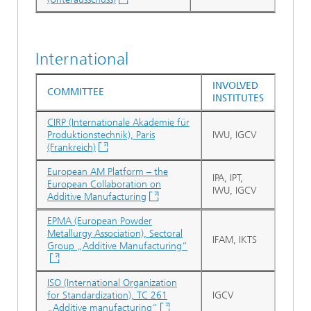
International
INVOLVED
COMMITTEE
INSTITUTES
CIRP (Internationale Akademie für
Produktionstechnik), Paris
IWU, IGCV
(Frankreich)
European AM Platform – the
IPA, IPT,
European Collaboration on
IWU, IGCV
Additive Manufacturing
EPMA (European Powder
Metallurgy Association), Sectoral
IFAM, IKTS
Group „Additive Manufacturing“
ISO (International Organization
for Standardization), TC 261
IGCV
„Additive manufacturing“