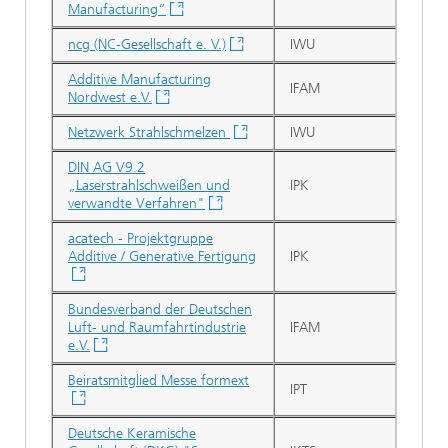
Manufacturing“
ncg (NC-Gesellschaft e. V.)
IWU
Additive Manufacturing
IFAM
Nordwest e.V.
Netzwerk Strahlschmelzen
IWU
DIN AG V9.2
„Laserstrahlschweißen und
IPK
verwandte Verfahren"
acatech - Projektgruppe
Additive / Generative Fertigung
IPK
Bundesverband der Deutschen
Luft- und Raumfahrtindustrie
IFAM
e.V.
Beiratsmitglied Messe formext
IPT
Deutsche Keramische